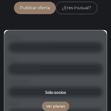
Publicar oferta
¿Eres Inusual?
Buscar
Tipo
Todos los tipos
Localización
Sólo socios
Salario
Ver planes