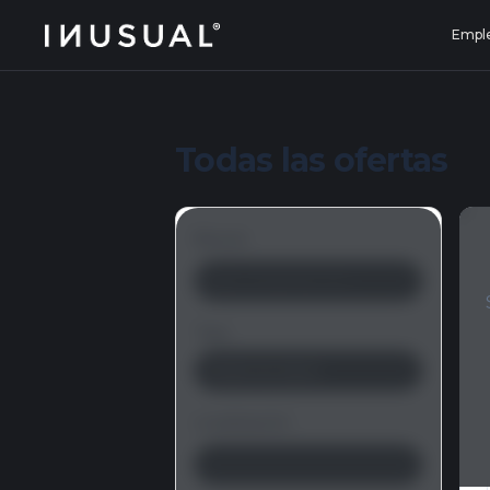
jobs.inusual.com
Empl
Todas las ofertas
Buscar
Tipo
Todos los tipos
Localización