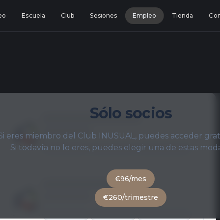
eo
Escuela
Club
Sesiones
Empleo
Tienda
Con
Sólo socios
Si eres miembro del Club INUSUAL, puedes acceder gra
Si todavía no lo eres, puedes elegir una de estas mod
€96/mes
€260/trimestre