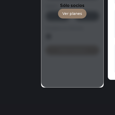
Sólo socios
Salario
Ver planes
-
Empleos en Remoto