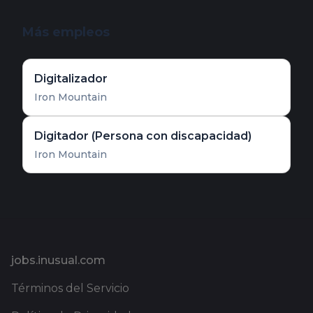
Más empleos
Digitalizador
Iron Mountain
Digitador (Persona con discapacidad)
Iron Mountain
Pie de página
jobs.inusual.com
Términos del Servicio