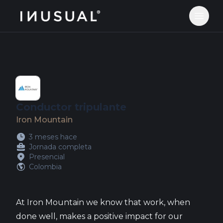
jobs.inusual.com
Abrir 
Conductor tripulante
Iron Mountain
3 meses hace
Jornada completa
Presencial
Colombia
At Iron Mountain we know that work, when
done well, makes a positive impact for our