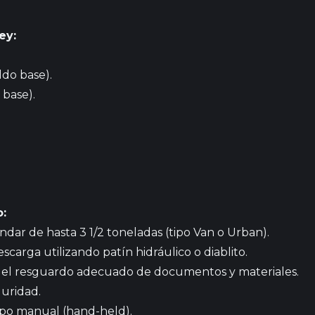
ey:
ldo base).
 base).
:
dar de hasta 3 1/2 toneladas (tipo Van o Urban).
scarga utilizando patín hidráulico o diablito.
 el resguardo adecuado de documentos y materiales.
guridad.
po manual (hand-held).