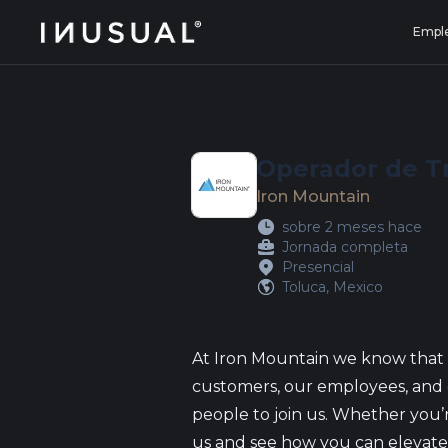
jobs.inusual.com
Empl
Operador de T
Iron Mountain
sobre 2 meses hace
Jornada completa
Presencial
Toluca, Mexico
At Iron Mountain we know that 
customers, our employees, and 
people to join us. Whether you’r
us and see how you can elevate