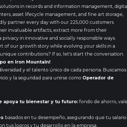
solutions in records and information management, digita
nters, asset lifecycle management, and fine art storage,
udly partner every day with our 225,000 customers
ir invaluable artifacts, extract more from their
a privacy in innovative and socially responsible ways.
 of our growth stor​y while evolving your skills in a
nique contributions? If so, let's start the conversation.
po en Iron Mountain!
diversidad y el talento único de cada persona. Buscamos
icio y la seguridad para unirse como
Operador de
 apoya tu bienestar y tu futuro:
fondo de ahorro, val
es
basados en tu desempeño, asegurando que tu salario
on tus logros y tu desarrollo en la empresa.