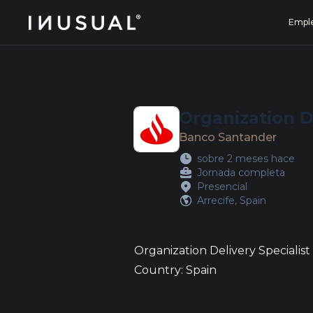
jobs.inusual.com
Empl
Organization De
Banco Santander
sobre 2 meses hace
Jornada completa
Presencial
Arrecife, Spain
Organization Delivery Specialist
Country: Spain