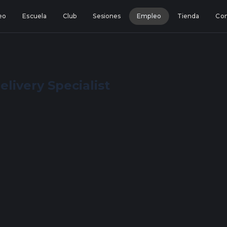
eo
Escuela
Club
Sesiones
Empleo
Tienda
Con
livery Specialist