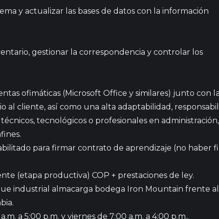
stema y actualizar las bases de datos con la información
ntario, gestionar la correspondencia y controlar los
ntas ofimáticas (Microsoft Office y similares) junto con
 al cliente, así como una alta adaptabilidad, responsabil
écnicos, tecnológicos o profesionales en administración,
fines.
abilitado para firmar contrato de aprendizaje (no haber 
gente (etapa productiva) COP + prestaciones de ley.
que industrial almacarga bodega Iron Mountain frente al
bia.
a.m. a 5:00 p.m. y viernes de 7:00 a.m. a 4:00 p.m..