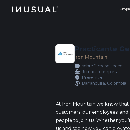
jobs.inusual.com
Empl
Practicante G
Iron Mountain
sobre 2 meses hace
Jornada completa
Presencial
Barranquilla, Colombia
At Iron Mountain we know that 
customers, our employees, and 
people to join us. Whether you’r
us and see how you can elevate