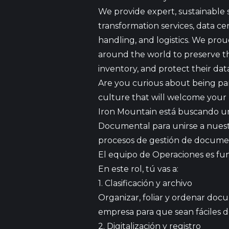
We provide expert, sustainable 
transformation services, data ce
handling, and logistics. We pro
around the world to preserve the
inventory, and protect their dat
Are you curious about being part
culture that will welcome your u
Iron Mountain está buscando un
Documental para unirse a nuestr
procesos de gestión de document
El equipo de Operaciones es fun
En este rol, tú vas a:
1. Clasificación y archivo
Organizar, foliar y ordenar docu
empresa para que sean fáciles d
2. Digitalización y registro