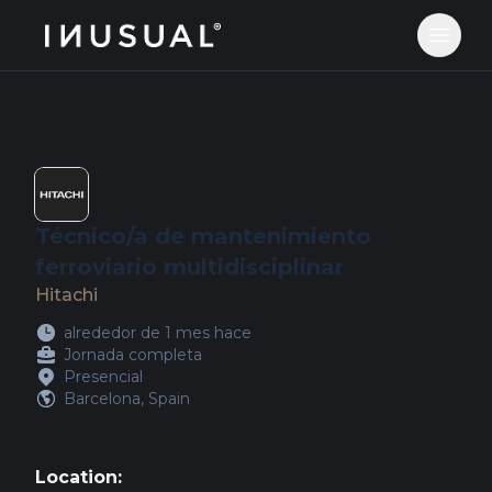
jobs.inusual.com
Abrir 
Técnico/a de mantenimiento
ferroviario multidisciplinar
Hitachi
alrededor de 1 mes hace
Jornada completa
Presencial
Barcelona, Spain
Location: