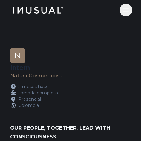
jobs.inusual.com
Abrir 
N
Intern
Natura Cosméticos .
2 meses hace
Jornada completa
Presencial
Colombia
OUR PEOPLE, TOGETHER, LEAD WITH
CONSCIOUSNESS.